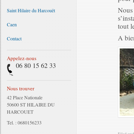
Nous
Saint Hilaire du Harcouët
s’inst
Caen
tout 
A bie
Contact
Appelez-nous
06 80 15 62 33
Nous trouver
42 Place Nationale
50600 ST HILAIRE DU
HARCOUET
Tel. : 0680156233
Filed un