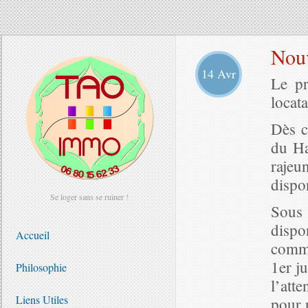
Nouv
14 Avr
Le pr
locata
Dès c
du Ha
rajeu
dispo
Se loger sans se ruiner !
Sous
dispo
Accueil
commo
1er ju
Philosophie
l’att
Liens Utiles
pour p