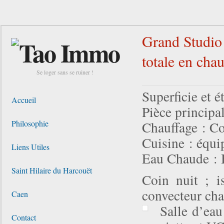
Grand Studio
totale en cha
Se loger sans se ruiner !
Superficie et 
Accueil
Pièce principa
Philosophie
Chauffage : Co
Cuisine : équi
Liens Utiles
Eau Chaude : 
Saint Hilaire du Harcouët
Coin nuit ; i
convecteur cha
Caen
Salle d’ea
Contact